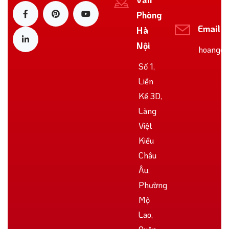
Phòng
Email
Hà
Nội
hoangoo
Số 1,
Liền
Kề 3D,
Làng
Việt
Kiều
Châu
Âu,
Phường
Mộ
Lao,