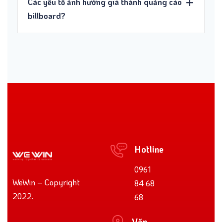
Các yếu tố ảnh hưởng giá thành quảng cáo
billboard?
Hotline
0961
WeWin – Copyright
84 68
2022.
68
Văn