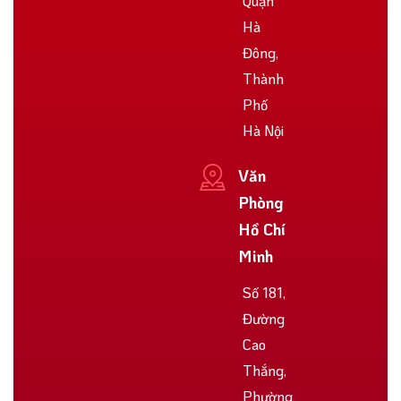
Quận
Hà
Đông,
Thành
Phố
Hà Nội
Văn
Phòng
Hồ Chí
Minh
Số 181,
Đường
Cao
Thắng,
Phường