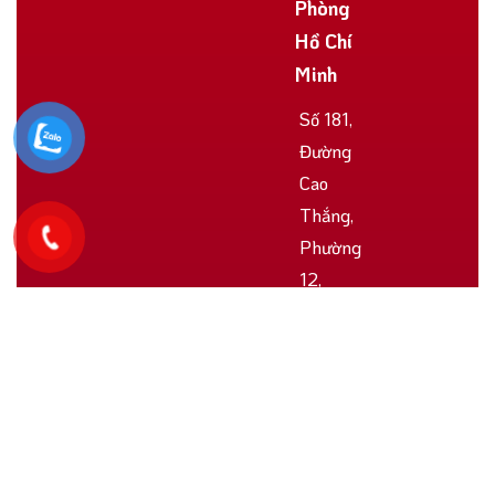
Phòng
Hồ Chí
Minh
Số 181,
Đường
Cao
Thắng,
Phường
12,
Quận
10, TP.
Hồ Chí
Minh