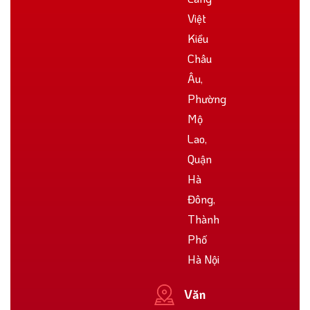
Việt
Kiều
Châu
Âu,
Phường
Mộ
Lao,
Quận
Hà
Đông,
Thành
Phố
Hà Nội
Văn