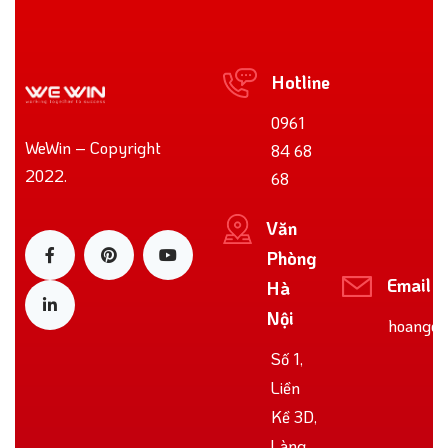
Hotline
0961
WeWin – Copyright
84 68
2022.
68
Văn
Phòng
Email
Hà
Nội
hoangoo
Số 1,
Liền
Kề 3D,
Làng