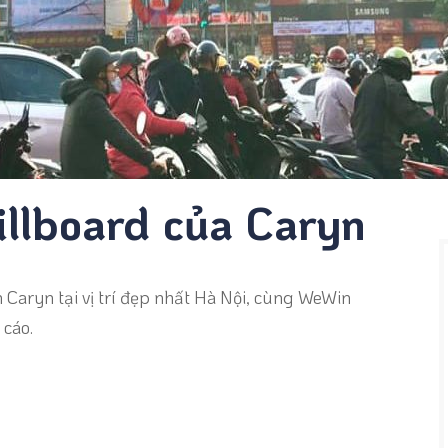
illboard của Caryn
 Caryn tại vị trí đẹp nhất Hà Nội, cùng WeWin
cáo.