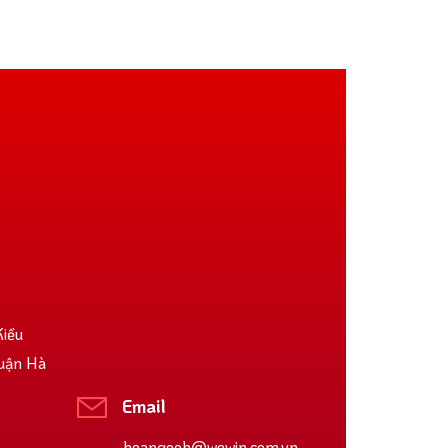
Kiều
uận Hà
Email
hoangooh@wewin.com.vn