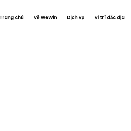
Trang chủ
Về WeWin
Dịch vụ
Vi trí đắc địa