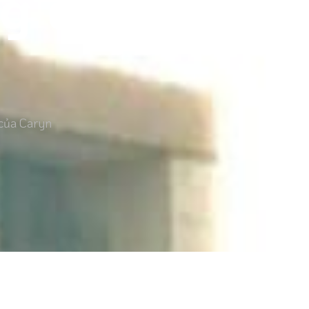
g cáo Billbo
 của Caryn