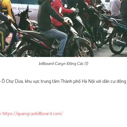
billboard-Caryn-Đông Các (1)
5 Ô Chợ Dừa, khu vực trung tâm Thành phố Hà Nội với dân cư đông đú
e:
https://quangcaobillboard.com/