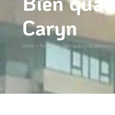
Biển quản
Caryn
Home
Portfolio
Biển quảng cáo Billboard