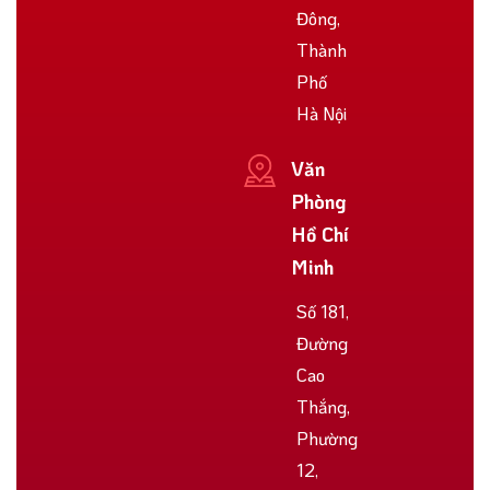
Đông,
Thành
Phố
Hà Nội
Văn
Phòng
Hồ Chí
Minh
Số 181,
Đường
Cao
Thắng,
Phường
12,