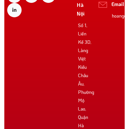
Email
Hà
Nội
hoangoo
Số 1,
Liền
Kề 3D,
Làng
Việt
Kiều
Châu
Âu,
Phường
Mộ
Lao,
Quận
Hà