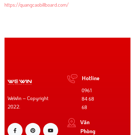
https://quangcaobillboard.com/
Hotline
0961
WeWin – Copyright
84 68
2022.
68
Văn
Phòng