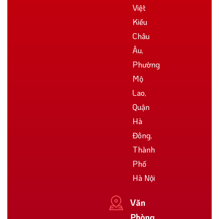
Việt
Kiều
Châu
Âu,
Phường
Mộ
Lao,
Quận
Hà
Đông,
Thành
Phố
Hà Nội
Văn
Phòng