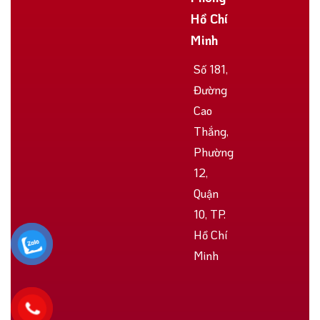
Hồ Chí
Minh
Số 181,
Đường
Cao
Thắng,
Phường
12,
Quận
10, TP.
Hồ Chí
Minh