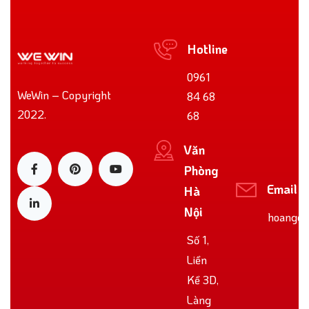
Hotline
0961
WeWin – Copyright
84 68
2022.
68
Văn
Phòng
Email
Hà
Nội
hoangoo
Số 1,
Liền
Kề 3D,
Làng