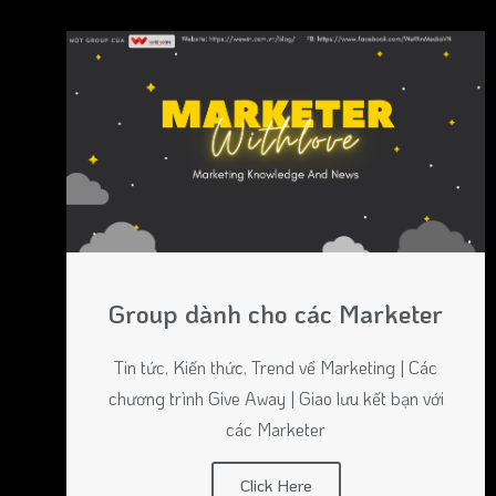
Group dành cho các Marketer
Tin tức, Kiến thức, Trend về Marketing | Các
chương trình Give Away | Giao lưu kết bạn với
các Marketer
Click Here