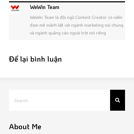
WeWin Team
WeWin Team là đội ngũ Content Creator có niềm
đam mê mãnh liệt với ngành marketing nói chung
và ngành quảng cáo ngoài trời nói riêng
Để lại bình luận
About Me