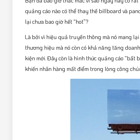
Bạn đã bao giờ thắc mắc vì sao ngày nay có rất
quảng cáo nào có thể thay thế billboard và pan
lại chưa bao giờ hết “hot”?
Là bởi vì hiệu quả truyền thông mà nó mang lại
thương hiệu mà nó còn có khả năng tăng doanh 
kiện mới. Đây còn là hình thức quảng cáo “bất b
khiến nhãn hàng mất điểm trong lòng công chú