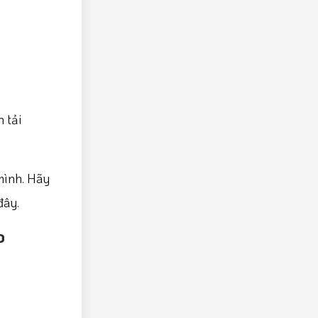
 tải
mình. Hãy
đây.
o