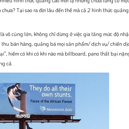
 nhiều hình thức quảng cáo mới lạ nhưng chưa từng có một 
o chưa? Tại sao ra đời lâu đến thế mà cả 2 hình thức quảng
 là vô cùng lớn, không chỉ dừng ở việc gia tăng mức độ nhậ
thu bán hàng, quảng bá mọi sản phẩm/ dịch vụ/ chiến dị
ại”, hiếm có khi có khi nào mà billboard, pano thất bại nặ
ng cả.