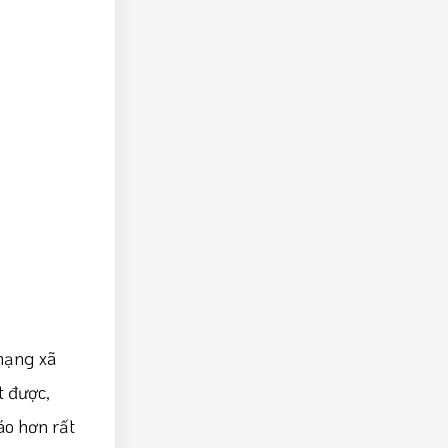
mạng xã
t được,
áo hơn rất