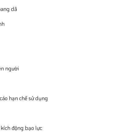
oang dã
nh
ên người
cáo hạn chế sử dụng
 kích động bạo lực