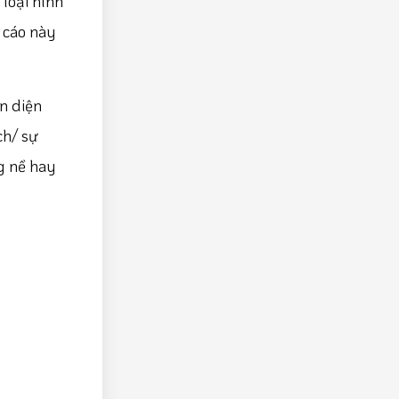
loại hình
 cáo này
n diện
ch/ sự
ng nề hay