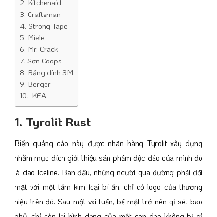
2. Kitchenaid
3. Craftsman
4. Strong Tape
5. Miele
6. Mr. Crack
7. Sơn Coops
8. Băng dính 3M
9. Berger
10. IKEA
1. Tyrolit Rust
Biển quảng cáo này được nhãn hàng Tyrolit xây dựng
nhằm mục đích giới thiệu sản phẩm độc đáo của mình đó
là dao Iceline. Ban đầu, những người qua đường phải đối
mặt với một tấm kim loại bí ẩn, chỉ có logo của thương
hiệu trên đó. Sau một vài tuần, bề mặt trở nên gỉ sét bao
phủ, chỉ còn lại hình dạng của một con dao không bị gỉ