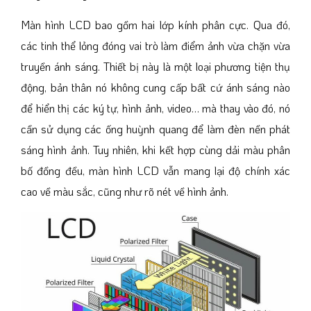
Màn hình LCD bao gồm hai lớp kính phân cực. Qua đó,
các tinh thể lỏng đóng vai trò làm điểm ảnh vừa chặn vừa
truyền ánh sáng. Thiết bị này là một loại phương tiện thụ
động, bản thân nó không cung cấp bất cứ ánh sáng nào
để hiển thị các ký tự, hình ảnh, video… mà thay vào đó, nó
cần sử dụng các ống huỳnh quang để làm đèn nền phát
sáng hình ảnh. Tuy nhiên, khi kết hợp cùng dải màu phân
bố đồng đều, màn hình LCD vẫn mang lại độ chính xác
cao về màu sắc, cũng như rõ nét về hình ảnh.