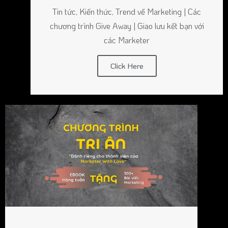
Tin tức, Kiến thức, Trend về Marketing | Các
chương trình Give Away | Giao lưu kết bạn với
các Marketer
Click Here