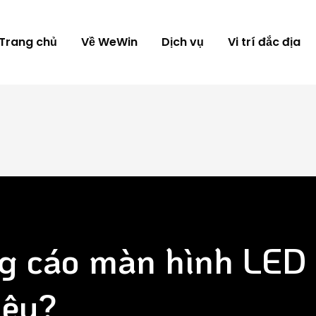
Trang chủ
Về WeWin
Dịch vụ
Vi trí đắc địa
g cáo màn hình LED 
iêu?