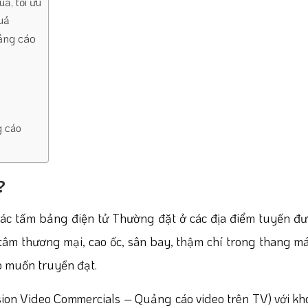
ả, tối ưu
quả
ảng cáo
g cáo
?
ác tấm bảng điện tử Thường đặt ở các địa điểm tuyến đ
 tâm thương mại, cao ốc, sân bay, thậm chí trong thang
o muốn truyền đạt.
ion Video Commercials – Quảng cáo video trên TV) với k