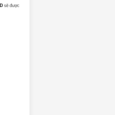
ED
sẽ được