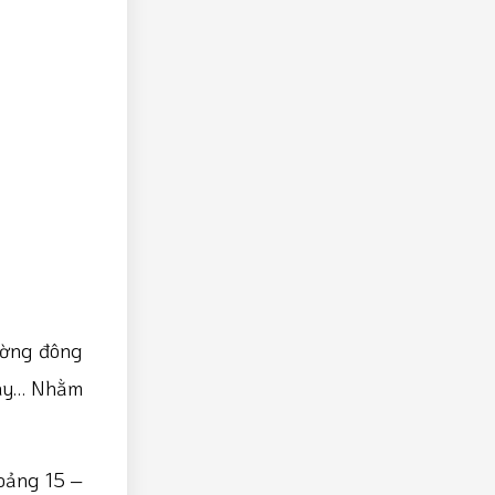
ường đông
 máy… Nhằm
hoảng 15 –