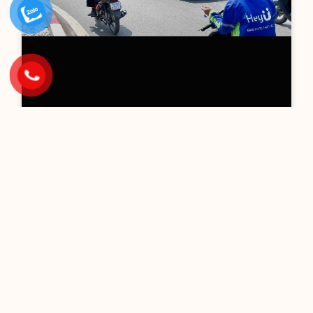
Tất tần tật về Pano quảng cáo mà
bạn cần biết
Pano quảng cáo đã quá quen thuộc với chúng ta, tuy
nhiên hiện nay còn khá ít người nắm rõ về ưu điểm,
nhược điểm