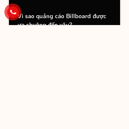
Vì sao quảng cáo Billboard được
ưa chuộng đến vậy?
Billboard quảng cáo hay còn gọi là loại biển quảng
cáo tấm lớn phổ biến nhất hiện nay, không chỉ riêng Việt
Nam mà còn
READ MORE »
1 Tháng 4, 2022
HƯỚNG DẪN TRIỂN KHAI BILLBOARD