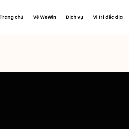
Trang chủ
Về WeWin
Dịch vụ
Vi trí đắc địa