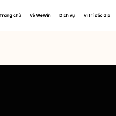
Trang chủ
Về WeWin
Dịch vụ
Vi trí đắc địa