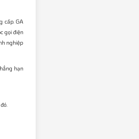
ng cấp. GA
c gọi điện
anh nghiệp
 chẳng hạn
 đó.