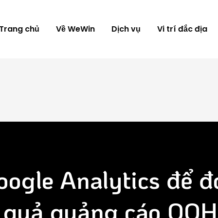
Trang chủ
Về WeWin
Dịch vụ
Vi trí đắc địa
ogle Analytics để đ
u quả quảng cáo OOH