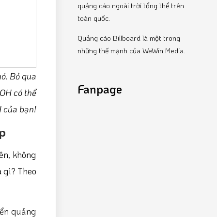
quảng cáo ngoài trời tổng thể trên
toàn quốc.
Quảng cáo Billboard là một trong
những thế mạnh của WeWin Media.
nó. Bỏ qua
Fanpage
OOH có thể
H của bạn!
ệp
iên, không
à gì? Theo
biển quảng