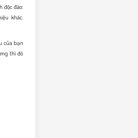
h độc đáo:
iệu khác.
ệu của bạn
ờng thì đó