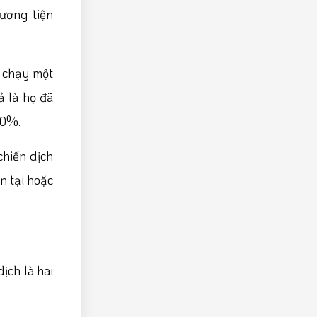
ương tiện
ọ chạy một
ả là họ đã
300%.
chiến dịch
n tại hoặc
ịch là hai