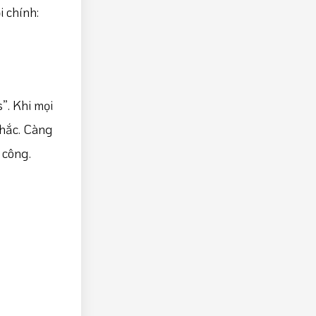
 chính:
”. Khi mọi
nhắc. Càng
 công.