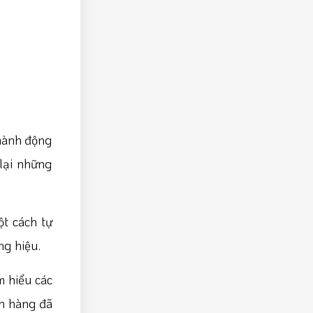
 hành động
 lại những
t cách tự
ng hiệu.
 hiểu các
h hàng đã